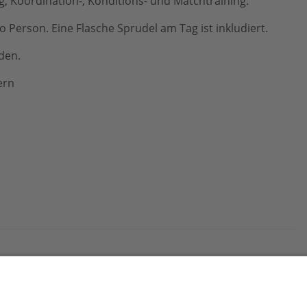
, Koordination-, Konditions- und Matchtraining.
o Person. Eine Flasche Sprudel am Tag ist inkludiert.
den.
ern