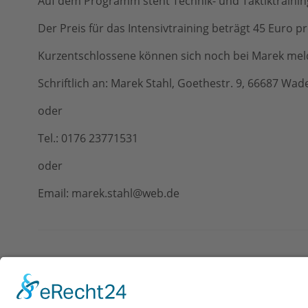
Auf dem Programm steht Technik- und Taktiktraining
Der Preis für das Intensivtraining beträgt 45 Euro pr
Kurzentschlossene können sich noch bei Marek mel
Schriftlich an: Marek Stahl, Goethestr. 9, 66687 Wad
oder
Tel.:
0176 23771531
oder
Email: marek.stahl@web.de